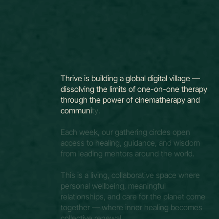
T
h
r
i
v
e
i
s
b
u
i
l
d
i
n
g
a
g
l
o
b
a
l
d
i
g
i
t
a
l
v
i
l
l
a
g
e
—
d
i
s
s
o
l
v
i
n
g
t
h
e
l
i
m
i
t
s
o
f
o
n
e
-
o
n
-
o
n
e
t
h
e
r
a
p
y
t
h
r
o
u
g
h
t
h
e
p
o
w
e
r
o
f
c
i
n
e
m
a
t
h
e
r
a
p
y
a
n
d
c
o
m
m
u
n
i
t
y
.
E
a
c
h
w
e
e
k
,
o
u
r
g
a
t
h
e
r
i
n
g
c
i
r
c
l
e
s
o
p
e
n
a
c
c
e
s
s
t
o
h
e
a
l
i
n
g
,
g
u
i
d
a
n
c
e
,
a
n
d
w
i
s
d
o
m
f
r
o
m
l
e
a
d
i
n
g
m
e
n
t
o
r
s
a
r
o
u
n
d
t
h
e
w
o
r
l
d
.
T
h
i
s
i
s
a
l
i
v
i
n
g
,
c
o
l
l
a
b
o
r
a
t
i
v
e
s
p
a
c
e
w
h
e
r
e
p
e
r
s
o
n
a
l
w
e
l
l
b
e
i
n
g
,
m
e
a
n
i
n
g
f
u
l
r
e
l
a
t
i
o
n
s
h
i
p
s
,
a
n
d
c
a
r
e
f
o
r
t
h
e
p
l
a
n
e
t
c
o
m
e
t
o
g
e
t
h
e
r
—
w
h
e
r
e
i
n
n
e
r
h
e
a
l
i
n
g
b
e
c
o
m
e
s
c
o
l
l
e
c
t
i
v
e
r
e
n
e
w
a
l
.